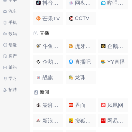
军事
抖音短视频
网盘姬影视搜索
哔哩哔哩
汽车
CCTV
芒果TV
手机
直播
数码
动漫
斗鱼直播
虎牙直播
企鹅电竞
房产
企鹅直播
直播吧
YY直播
邮箱
战旗直播
龙珠直播
学习
招聘
新闻
澎湃新闻
界面
凤凰网
新浪新闻
搜狐新闻
网易新闻