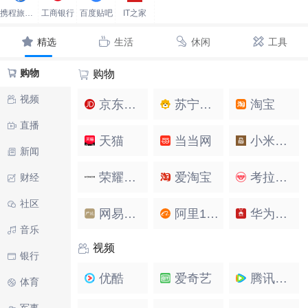
携程旅行网
工商银行
百度贴吧
IT之家
精选
生活
休闲
工具
购物
购物
视频
京东商城
苏宁易购
淘宝
直播
天猫
当当网
小米有品
新闻
荣耀商城
爱淘宝
考拉海购
财经
社区
网易严选
阿里1688
华为商城
音乐
视频
银行
优酷
爱奇艺
腾讯视频
体育