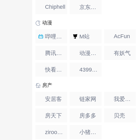
Chiphell
京东数码
动漫
AcFun
哔哩哔哩
M站
腾讯动漫
动漫之家
有妖气
快看漫画
4399动漫网
房产
安居客
链家网
我爱我家
房天下
房多多
贝壳
ziroom自如
小猪短租