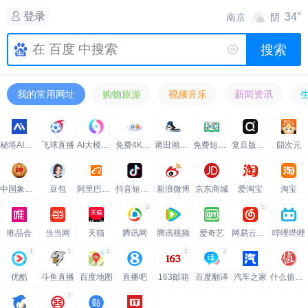
登录
34°
南京
阴
搜索
我的常用网址
购物旅游
视频音乐
新闻资讯
秘塔AI搜索
飞球直播
AI大模型分发平台
免费4K影视
莆田潮牌鞋服-工厂直销
免费短视频解析下载
复旦版Codex
囧次元
中国象棋大师
豆包
阿里巴巴1688
抖音短视频
新浪微博
京东商城
爱淘宝
淘宝
3
1
唯品会
当当网
天猫
腾讯网
腾讯视频
爱奇艺
网易云音乐
哔哩哔哩
1
1
1
2
3
优酷
斗鱼直播
百度地图
直播吧
163邮箱
百度翻译
汽车之家
什么值得买
7