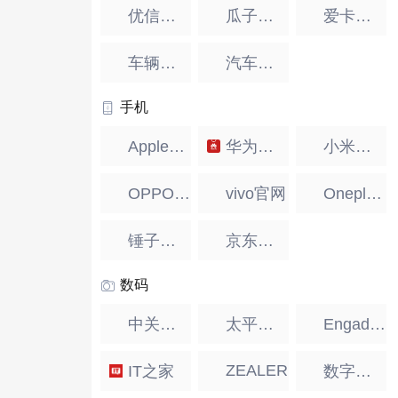
优信二手车
瓜子二手车
爱卡汽车
车辆违章查询
汽车用品
手机
Apple官网
华为官网
小米官网
OPPO官网
vivo官网
Oneplus一加
锤子官网
京东手机
数码
中关村在线
太平洋电脑
Engadget中国
ZEALER
IT之家
数字尾巴